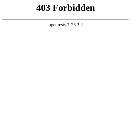
k8凯发旗舰
首页
建筑资质办理
建筑工程施工
公路工程施工
市政公用工程施工
机电工程施工
水利水电工程施工
其他建筑施工
建筑资质转让
其他资质办理
联系我们
更多资讯